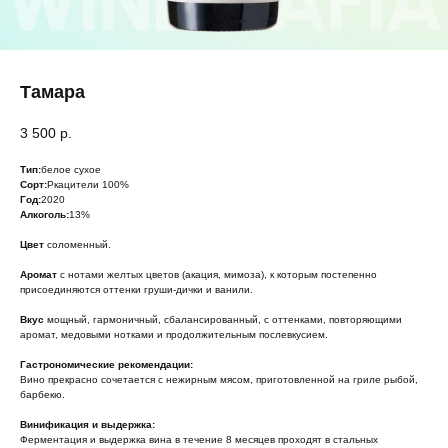
Тамара
3 500
р.
Тип:
белое сухое
Сорт:
Ркацители 100%
Год:
2020
Алкоголь:
13%
Цвет
соломенный.
Аромат
с нотами желтых цветов (акация, мимоза), к которым постепенно
присоединяются оттенки груши-дички и ванили.
Вкус
мощный, гармоничный, сбалансированный, с оттенками, повторяющими
аромат, медовыми нотками и продолжительным послевкусием.
Гастрономические рекомендации:
Вино прекрасно сочетается с нежирным мясом, приготовленной на гриле рыбой,
барбекю.
Винификация и выдержка:
Ферментация и выдержка вина в течение 8 месяцев проходят в стальных