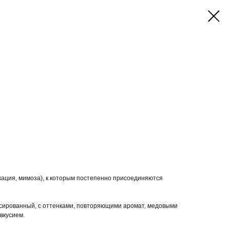
кация, мимоза), к которым постепенно присоединяются
сированный, с оттенками, повторяющими аромат, медовыми
вкусием.