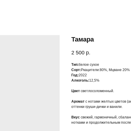
Тамара
2 500
р.
Тип:
белое сухое
Сорт:
Ркацители:80%, Мцване 20%
Год:
2022
Алкоголь:
12,5%
Цвет
светлосоломенный.
Аромат
с нотами желтых цветов (а
оттенки груши-дички и ванили.
Вкус
свежий, гармоничный, сбалан
нотками и продолжительным после