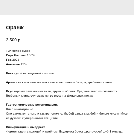
Оранж
2 500
р.
Тип:
белое сухое
Сорт:
Рислинг 100%
Год:
2023
Алкоголь:
12%
Цвет
сухой насыщенной соломы.
Аромат
нежной запеченной айвы и восточного базара, гребеня и глины.
Вкус
корочки запеченных айвы, груши и яблока. Среднее тело по плотности.
Гребень и глина считываются во вкусе на финальных нотах.
Гастрономические рекомендации:
Вино многогранно.
Оно самостоятельно и гастрономично. Любой салат с рыбой и белым мясом. Мясо
из духовки с умеренными специями.
Винификация и выдержка:
Ферментация с кожицей и гребнем. Выдержка бочка французский дуб 3 месяца.