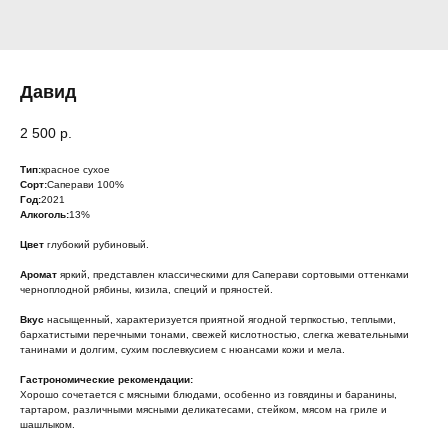
Давид
2 500
р.
Тип:
красное сухое
Сорт:
Саперави 100%
Год:
2021
Алкоголь:
13%
Цвет
глубокий рубиновый.
Аромат
яркий, представлен классическими для Саперави сортовыми оттенками
черноплодной рябины, кизила, специй и пряностей.
Вкус
насыщенный, характеризуется приятной ягодной терпкостью, теплыми,
бархатистыми перечными тонами, свежей кислотностью, слегка жевательными
танинами и долгим, сухим послевкусием с нюансами кожи и мела.
Гастрономические рекомендации:
Хорошо сочетается с мясными блюдами, особенно из говядины и баранины,
тартаром, различными мясными деликатесами, стейком, мясом на гриле и
шашлыком.