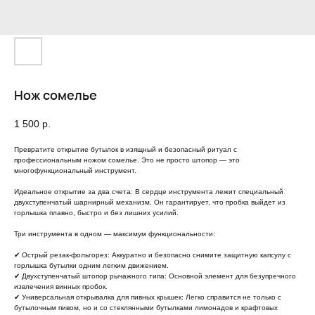
Нож сомелье
1 500
р.
Превратите открытие бутылок в изящный и безопасный ритуал с
профессиональным ножом сомелье. Это не просто штопор — это
многофункциональный инструмент.
Идеальное открытие за два счета: В сердце инструмента лежит специальный
двухступенчатый шарнирный механизм. Он гарантирует, что пробка выйдет из
горлышка плавно, быстро и без лишних усилий.
Три инструмента в одном — максимум функциональности:
✔ Острый резак-фольгорез: Аккуратно и безопасно снимите защитную капсулу с
горлышка бутылки одним легким движением.
✔ Двухступенчатый штопор рычажного типа: Основной элемент для безупречного
извлечения винных пробок.
✔ Универсальная открывалка для пивных крышек: Легко справится не только с
бутылочным пивом, но и со стеклянными бутылками лимонадов и крафтовых