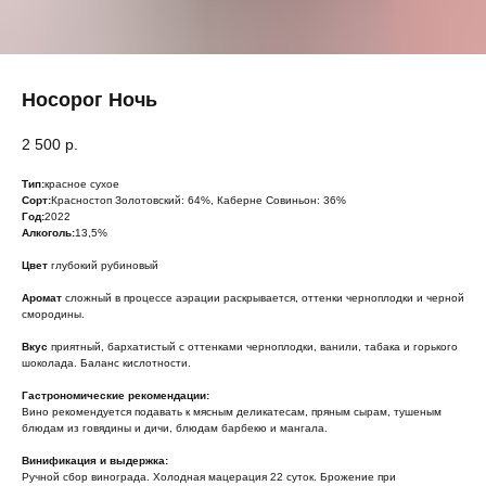
Носорог Ночь
2 500
р.
Тип:
красное сухое
Сорт:
Красностоп Золотовский: 64%, Каберне Совиньон: 36%
Год:
2022
Алкоголь:
13,5%
Цвет
глубокий рубиновый
Аромат
сложный в процессе аэрации раскрывается, оттенки черноплодки и черной
смородины.
Вкус
приятный, бархатистый с оттенками черноплодки, ванили, табака и горького
шоколада. Баланс кислотности.
Гастрономические рекомендации:
Вино рекомендуется подавать к мясным деликатесам, пряным сырам, тушеным
блюдам из говядины и дичи, блюдам барбекю и мангала.
Винификация и выдержка:
Ручной сбор винограда. Холодная мацерация 22 суток. Брожение при