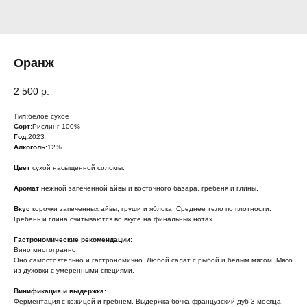
Оранж
2 500
р.
Тип:
белое сухое
Сорт:
Рислинг 100%
Год:
2023
Алкоголь:
12%
Цвет
сухой насыщенной соломы.
Аромат
нежной запеченной айвы и восточного базара, гребеня и глины.
Вкус
корочки запеченных айвы, груши и яблока. Среднее тело по плотности.
Гребень и глина считываются во вкусе на финальных нотах.
Гастрономические рекомендации:
Вино многогранно.
Оно самостоятельно и гастрономично. Любой салат с рыбой и белым мясом. Мясо
из духовки с умеренными специями.
Винификация и выдержка:
Ферментация с кожицей и гребнем. Выдержка бочка французский дуб 3 месяца.